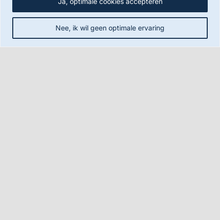
Ja, optimale cookies accepteren
ZZP / freelance
Over Fitis Interim
Nee, ik wil geen optimale ervaring
Contact
Bel me terug
Bel me terug