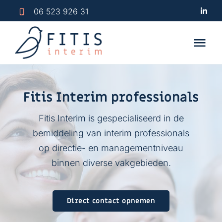
Ga
06 523 926 31
naar
inhoud
Tog
Nav
Home
Fitis Interim professionals
Fitis Inhuursupport
Fitis Interim is gespecialiseerd in de
Fitis Interim Professionals
bemiddeling van interim professionals
op directie- en managementniveau
Over Fitis Interim
binnen diverse vakgebieden.
Contact
Direct contact opnemen