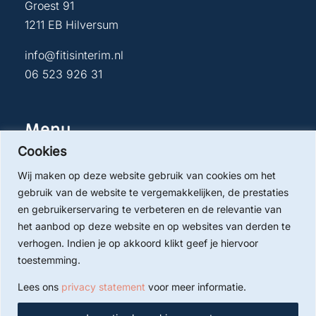
Groest 91
1211 EB Hilversum
info@fitisinterim.nl
06 523 926 31
Menu
Cookies
Home
Wij maken op deze website gebruik van cookies om het
Fitis Inhuursupport
gebruik van de website te vergemakkelijken, de prestaties
Directie & senior management
en gebruikerservaring te verbeteren en de relevantie van
Projectmanagement
het aanbod op deze website en op websites van derden te
verhogen. Indien je op akkoord klikt geef je hiervoor
Human Resources
toestemming.
Marketing & Communicatie
Finance
Lees ons
privacy statement
voor meer informatie.
Opdrachtgevers